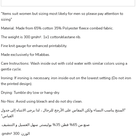
"Items suit women but sizing most likely for men so please pay attention to
sizing"
Material: Made from 65% cotton 35% Polyester fleece combed fabric.
The weight is 300 gm/m². 1x1 cotton/elastane rib.
Fine knit gauge for enhanced printability.
Made exclusively for Mlabbas.
Care Instructions: Wash inside out with cold water with similar colors using a
gentle cycle.
Ironing: If ironing is necessary, iron inside-out on the lowest setting (Do not iron
the printed design).
Drying: Tumble dry low or hang-dry.
No-Nos: Avoid using bleach and do not dry clean.
"المنتج يناسب النساء ولكن المقاس على الأرجح للرجال ، لذا يرجى الانتباه إلى جدول
القياس"
صنع من 65% قطن 35% بوليستر, سهل الغسيل و التنشيف.
الوزن: 300 gm/m².