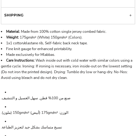
SHIPPING
Material:
Made from 100% cotton single jersey combed fabric.
Weight:
175gm/m² (White) 150gm/m² (Colors).
1x1 cotton/elastane rib, Self-fabric back neck tape.
Fine knit gauge for enhanced printability.
Made exclusively for Mlabbas.
Care Instructions:
Wash inside out with cold water with similar colors using a
gentle cycle. Ironing: If ironing is necessary, iron inside-out on the lowest setting
(Do not iron the printed design). Drying: Tumble dry low or hang-dry. No-Nos:
Avoid using bleach and do not dry clean.
صنع من 100% قطن, سهل الغسيل و التنشيف.
الوزن: 175gm/m² (أبيض) 150gm/m² (ملون).
نسيج متماسك بشكل جيد لتعزيز الطباعة.