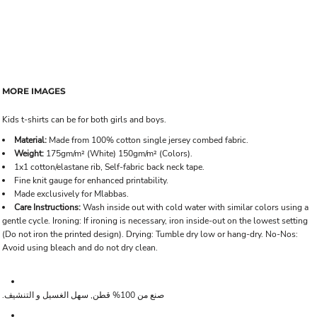
MORE IMAGES
Kids t-shirts can be for both girls and boys.
Material:
Made from 100% cotton single jersey combed fabric.
Weight:
175gm/m² (White) 150gm/m² (Colors).
1x1 cotton/elastane rib, Self-fabric back neck tape.
Fine knit gauge for enhanced printability.
Made exclusively for Mlabbas.
Care Instructions:
Wash inside out with cold water with similar colors using a
gentle cycle. Ironing: If ironing is necessary, iron inside-out on the lowest setting
(Do not iron the printed design). Drying: Tumble dry low or hang-dry. No-Nos:
Avoid using bleach and do not dry clean.
صنع من 100% قطن, سهل الغسيل و التنشيف.