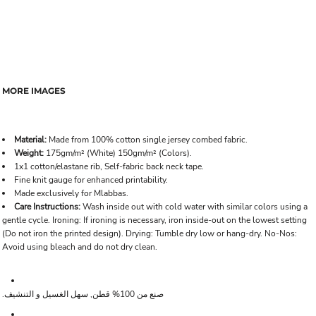
MORE IMAGES
Material:
Made from 100% cotton single jersey combed fabric.
Weight:
175gm/m² (White) 150gm/m² (Colors).
1x1 cotton/elastane rib, Self-fabric back neck tape.
Fine knit gauge for enhanced printability.
Made exclusively for Mlabbas.
Care Instructions:
Wash inside out with cold water with similar colors using a
gentle cycle. Ironing: If ironing is necessary, iron inside-out on the lowest setting
(Do not iron the printed design). Drying: Tumble dry low or hang-dry. No-Nos:
Avoid using bleach and do not dry clean.
صنع من 100% قطن, سهل الغسيل و التنشيف.