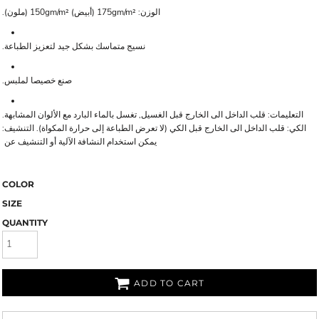
الوزن: 175gm/m² (أبيض) 150gm/m² (ملون).
نسيج متماسك بشكل جيد لتعزيز الطباعة.
صنع خصيصا لملبس.
التعليمات: قلب الداخل الى الخارج قبل الغسيل, تغسل بالماء البارد مع الألوان المشابهة.
الكي: قلب الداخل الى الخارج قبل الكي (لا تعرض الطباعة إلى حرارة المكواة). التنشيف:
يمكن استخدام النشافة الآلية أو التنشيف عن
COLOR
SIZE
QUANTITY
ADD TO CART